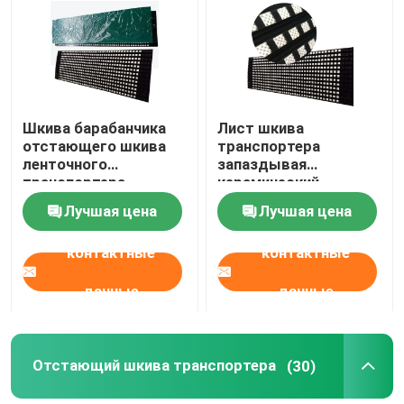
О Компании
Наша фабрика
Шкива барабанчика
Лист шкива
отстающего шкива
транспортера
ленточного
запаздывая
контроль качества
транспортера
керамический
отстающий
резиновый покрывая
Лучшая цена
Лучшая цена
керамического
со связующим слоем
контактные данные
резиновый
Cn
контактные
контактные
Новости
данные
данные
Керамический вкладыш носки
Отстающий шкива транспортера
(30)
Вкладыш глинозема керамический