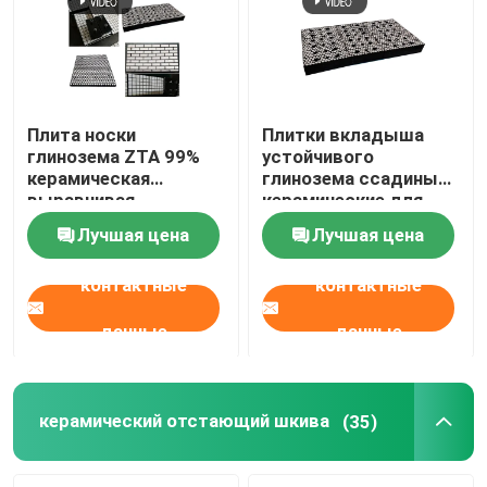
Плита носки
Плитки вкладыша
глинозема ZTA 99%
устойчивого
керамическая
глинозема ссадины
выравнивая
керамические для
подпертое стальное
минируя цемента
Лучшая цена
Лучшая цена
контактные
контактные
данные
данные
Главная страница
Продукция
керамический отстающий шкива
(35)
Ролики