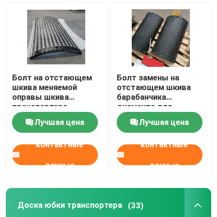
керамический отстающий шкива
Отстающий шкива транспортера
Болт на отстающем
Болт замены на
Доска юбки транспортера
шкива меняемой
отстающем шкива
оправы шкива
барабанчика
транспортера
диаманта для
запаздывая
ковшового
двойная доска юбки уплотнения
Лучшая цена
Лучшая цена
керамическом
элеватора питания
резиновом
печи
контактные
контактные
Адвокатуры удара транспортера
данные
данные
кровать удара транспортера
Доска юбки транспортера
(33)
лист полиуретана