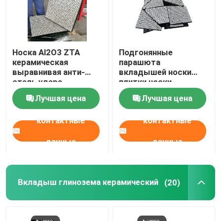
Носка Al2O3 ZTA
Подгонянные
керамическая
парашюта
выравнивая анти-
вкладышей носки
сталь удара
плитки носки
подперла резиновое
резинового
Лучшая цена
Лучшая цена
керамического
керамические
контактные
контактные
данные
данные
Вкладыш глинозема керамический
(20)