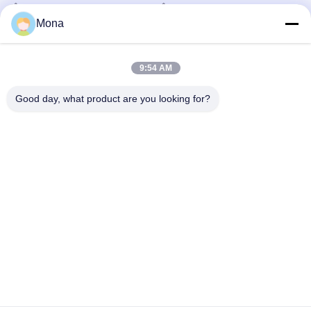
службы
Доска Юбки Транспортера
Керамический Отстающий
Шкива
December 06, 2024
Mona
November 06, 2025
9:54 AM
Good day, what product are you looking for?
00:14
00:28
керамиковая труба
Магнитные полиуретановые
пластыри
Керамический Вкладыш Носки
Магнитные Пластыри И
December 06, 2024
Облицовочные Материалы
December 06, 2024
00:18
Прямоугольная керамическая
облицовка для повышения