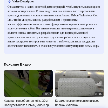
Video Description:
Ознакомьтесь с нашей короткой демонстрацией, чтобы изучить выдающиеся
возможности решения. В этом видео мы познакомим вас с передовыми
производственными мощностями компании Jiaozuo Debon Technology Co.,
Ltd., чтобы увидеть, как мы разрабатываем и производим
высокоэффективные износостойкие футеровки из керамической резины и
полиуретановые юбки. Вы узнаете о наших инновационных решениях в
области износа, специально разработанных для горнодобывающей
промышленности и погрузочно-разгрузочных работ, станете свидетелем
наших процессов тестирования качества и поймете, как наша продукция
обеспечивает надежность в сложных условиях эксплуатации по всему миру.
Похожие Видео
00:27
00:02
Красная конвейерная юбка 30м
Керамическое покрытие шкивов
Полиуретановая юбка Долгий срок
прямой склейкой