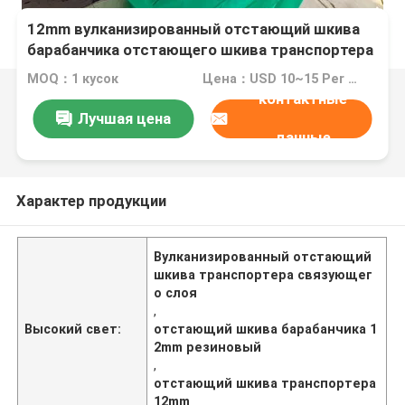
12mm вулканизированный отстающий шкива
барабанчика отстающего шкива транспортера
связующего слоя резиновый
MOQ：1 кусок
Цена：USD 10~15 Per Week
контактные
Лучшая цена
данные
Характер продукции
Вулканизированный отстающий
шкива транспортера связующег
о слоя
,
Высокий свет:
отстающий шкива барабанчика 1
2mm резиновый
,
отстающий шкива транспортера
12mm