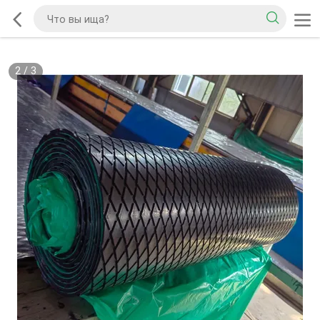
2
/
3