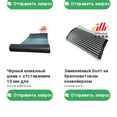
Отправить запрос
Отправить запрос
О Компании
Наша фабрика
контроль качества
контактные данные
Чёрный алмазный
Заменяемый болт на
шкив с отставанием
бриллиантовом
Новости
10 мм для
конвейерном
конвейеров
шкивере
Отправить запрос
Отправить запрос
Керамический вкладыш носки
Вкладыш глинозема керамический