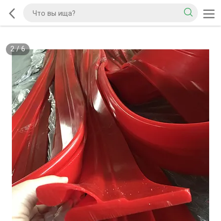
2
/
6