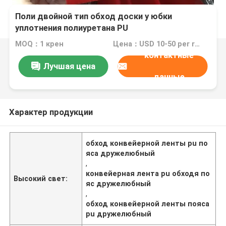
Поли двойной тип обход доски y юбки
уплотнения полиуретана PU
MOQ：1 крен
Цена：USD 10-50 per roll
контактные
Лучшая цена
данные
Характер продукции
обход конвейерной ленты pu по
яса дружелюбный
,
конвейерная лента pu обходя по
Высокий свет:
яс дружелюбный
,
обход конвейерной ленты пояса
pu дружелюбный