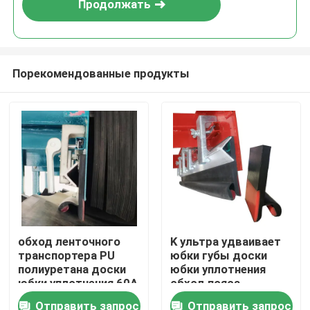
Продолжать
Порекомендованные продукты
Главная страница
обход ленточного
K ультра удваивает
транспортера PU
юбки губы доски
Продукция
полиуретана доски
юбки уплотнения
юбки уплотнения 60A
обход пояса
70A двойной
полиуретана двойной
Отправить запрос
Отправить запрос
Ролики