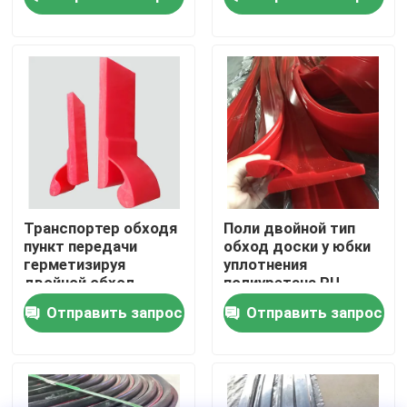
резиновый
О Компании
Наша фабрика
контроль качества
контактные данные
Транспортер обходя
Поли двойной тип
пункт передачи
обход доски y юбки
герметизируя
уплотнения
Новости
двойной обход
полиуретана PU
полиуретана
Отправить запрос
Отправить запрос
уплотнения
Керамический вкладыш носки
Вкладыш глинозема керамический