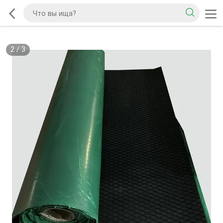
2
/
3