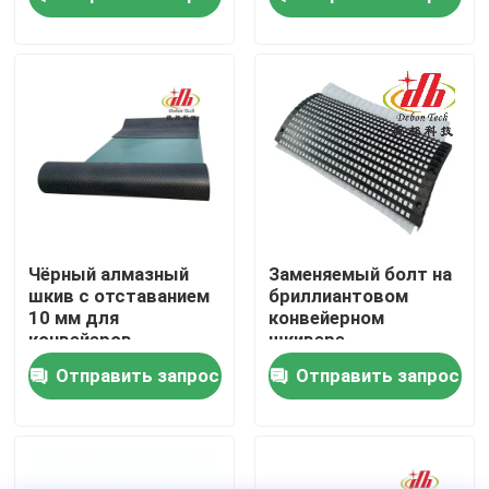
О Компании
Наша фабрика
контроль качества
контактные данные
Чёрный алмазный
Заменяемый болт на
шкив с отставанием
бриллиантовом
10 мм для
конвейерном
Новости
конвейеров
шкивере
Отправить запрос
Отправить запрос
Керамический вкладыш носки
Вкладыш глинозема керамический