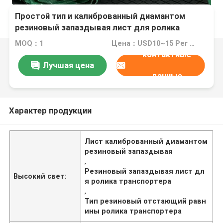
Простой тип и калиброванный диамантом
резиновый запаздывая лист для ролика
транспортера
MOQ：1
Цена：USD10~15 Per Unit
контактные
Лучшая цена
данные
Характер продукции
Лист калиброванный диамантом
резиновый запаздывая
,
Резиновый запаздывая лист дл
Высокий свет:
я ролика транспортера
,
Тип резиновый отстающий равн
ины ролика транспортера