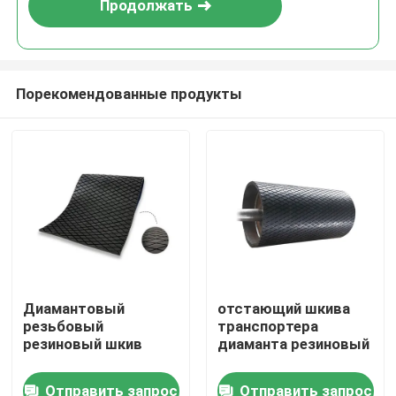
Продолжать
Порекомендованные продукты
Главная страница
Диамантовый
отстающий шкива
резьбовый
транспортера
Продукция
резиновый шкив
диаманта резиновый
Отправить запрос
Отправить запрос
Ролики