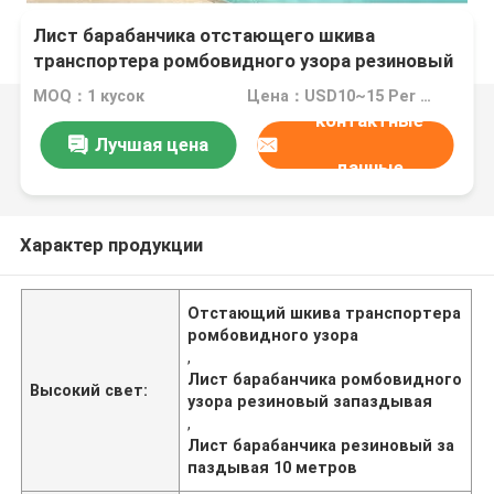
Лист барабанчика отстающего шкива
транспортера ромбовидного узора резиновый
запаздывая 10 метров
MOQ：1 кусок
Цена：USD10~15 Per Unit
контактные
Лучшая цена
данные
Характер продукции
Отстающий шкива транспортера
ромбовидного узора
,
Лист барабанчика ромбовидного
Высокий свет:
узора резиновый запаздывая
,
Лист барабанчика резиновый за
паздывая 10 метров