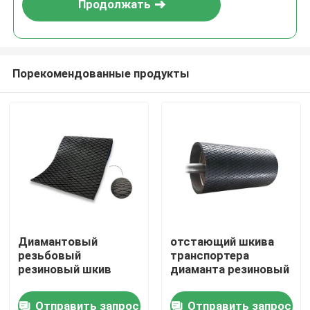
Продолжать
Порекомендованные продукты
Главная страница
Диамантовый
отстающий шкива
резьбовый
транспортера
Продукция
резиновый шкив
диаманта резиновый
Отправить запрос
Отправить запрос
Ролики