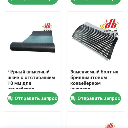
О Компании
Наша фабрика
контроль качества
контактные данные
Чёрный алмазный
Заменяемый болт на
шкив с отставанием
бриллиантовом
10 мм для
конвейерном
Новости
конвейеров
шкивере
Отправить запрос
Отправить запрос
Керамический вкладыш носки
Вкладыш глинозема керамический