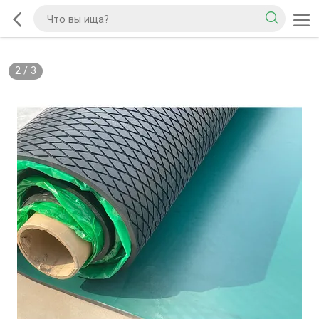
2
/
3