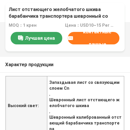
Лист отстающего желобчатого шкива
барабанчика транспортера шевронный со
связующим слоем Cn
MOQ：1 крен
Цена：USD10~15 Per Unit
контактные
Лучшая цена
данные
Характер продукции
Запаздывая лист со связующим
слоем Cn
,
Шевронный лист отстающего ж
Высокий свет:
елобчатого шкива
,
Шевронный калиброванный отст
ающий барабанчика транспорте
ра