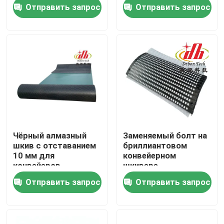
Отправить запрос
Отправить запрос
О Компании
Наша фабрика
контроль качества
контактные данные
Чёрный алмазный
Заменяемый болт на
шкив с отставанием
бриллиантовом
Новости
10 мм для
конвейерном
конвейеров
шкивере
Отправить запрос
Отправить запрос
Керамический вкладыш носки
Вкладыш глинозема керамический