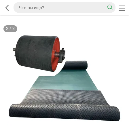
2
/
3