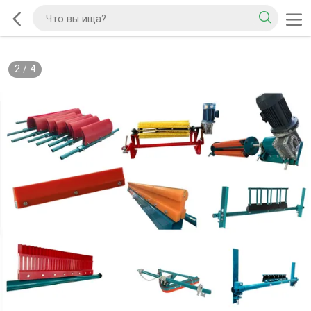
2
/
4