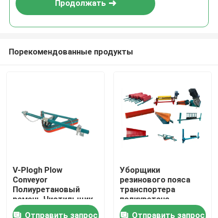
Продолжать
Порекомендованные продукты
Главная страница
V-Plogh Plow
Уборщики
Conveyor
резинового пояса
Продукция
Полиуретановый
транспортера
ремень Чистильщик
полиуретана
Скреб для ремня
материальные для
Отправить запрос
Отправить запрос
Ролики