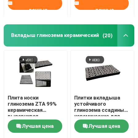
данные
данные
Вкладыш глинозема керамический
(20)
Плита носки
Плитки вкладыша
глинозема ZTA 99%
устойчивого
керамическая
глинозема ссадины
выравнивая
керамические для
подпертое стальное
минируя цемента
Лучшая цена
Лучшая цена