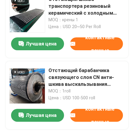
транспортера резиновый
керамический с холодным
Продукт полиуретана
вулканизируя связующим
MOQ：крены 1
слоем Cn
Цена：USD 20~50 Per Roll
Керамические плитки носки
контактные
Лучшая цена
данные
Уборщик конвейерной ленты
Отстающий барабанчика
связующего слоя CN анти-
шкива выскальзывания
износоустойчивого
MOQ：1roll
керамического запаздывая
Цена：USD 100-500 roll
резиновый керамический
контактные
Лучшая цена
данные