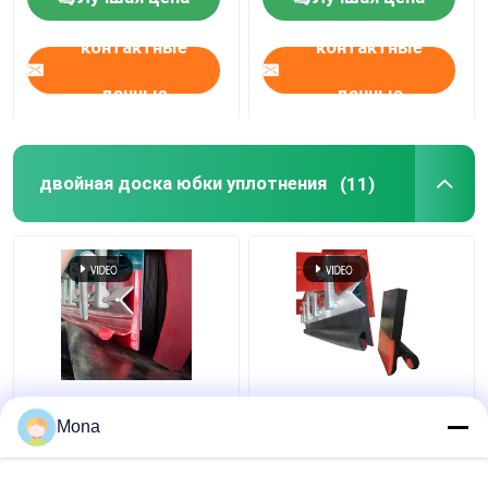
двойной уретана
Skirtboard
контактные
контактные
данные
данные
двойная доска юбки уплотнения
(11)
Запечатывание
K ультра удваивает
полиуретана твердое
юбки губы доски
Mona
двойное обходя PU
юбки уплотнения
двойной губы
обход пояса