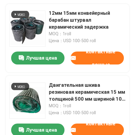
12мм 15мм конвейерный
барабан штурвал
керамический задержка
MOQ：1roll
Цена：USD 100-500 roll
контактные
Лучшая цена
данные
Двигательная шкива
резиновая керамическая 15 мм
толщиной 500 мм шириной 10
м длиной
MOQ：1roll
Цена：USD 100-500 roll
контактные
Лучшая цена