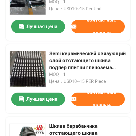
системы транспортера
MOQ：1
Цена：USD10~15 Per Unit
О Компании
контактные
Лучшая цена
данные
Наша фабрика
Semi керамический связующий
контроль качества
слой отстающего шкива
подпер плитки глинозема
керамические
MOQ：1
контактные данные
Цена：USD10~15 PER Piece
контактные
Новости
Лучшая цена
данные
Керамический вкладыш носки
Шкива барабанчика
Вкладыш глинозема керамический
отстающего шкива