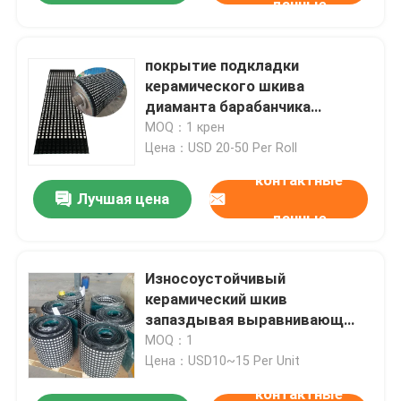
данные
покрытие подкладки
керамического шкива
диаманта барабанчика
транспортера толщины 12mm
MOQ：1 крен
запаздывая
Цена：USD 20-50 Per Roll
контактные
Лучшая цена
данные
Износоустойчивый
керамический шкив
запаздывая выравнивающ
отстающий барабанчика
MOQ：1
транспортера
Цена：USD10~15 Per Unit
контактные