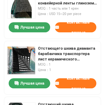
конвейерной ленты глинозема
отстающий керамического
MOQ：1 часть или 1 крен
керамический отстающий шкива
резиновый
Цена：USD 15~20 per piece
контактные
Отстающий шкива транспортера
Лучшая цена
данные
Доска юбки транспортера
Отстающего шкива диаманта
барабанчика транспортера
двойная доска юбки уплотнения
лист керамического
резиновый
MOQ：1
Цена：1
Адвокатуры удара транспортера
контактные
Лучшая цена
кровать удара транспортера
данные
лист полиуретана
Отстающий шкива