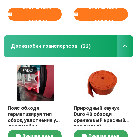
резиновом
печи
контактные
контактные
данные
данные
Доска юбки транспортера
(33)
Пояс обходя
Природный каучук
герметизируя тип
Duro 40 обходя
обход уплотнения y
оранжевый красный
доски юбки
резиновый
транспортера
транспортер
Лучшая цена
Лучшая цена