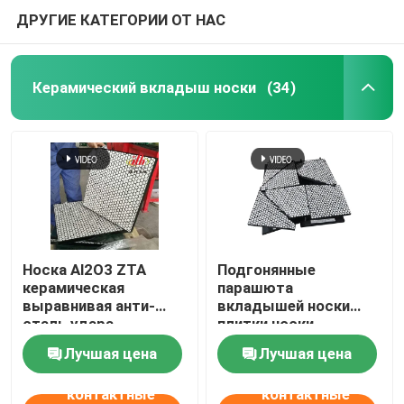
ДРУГИЕ КАТЕГОРИИ ОТ НАС
Керамический вкладыш носки
(34)
Носка Al2O3 ZTA
Подгонянные
керамическая
парашюта
выравнивая анти-
вкладышей носки
сталь удара
плитки носки
подперла резиновое
резинового
Лучшая цена
Лучшая цена
керамического
керамические
контактные
контактные