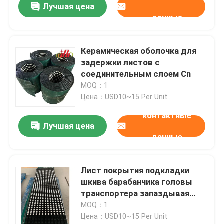
Лучшая цена
данные
Керамическая оболочка для
задержки листов с
соединительным слоем Cn
MOQ：1
Цена：USD10~15 Per Unit
контактные
Лучшая цена
данные
Лист покрытия подкладки
шкива барабанчика головы
транспортера запаздывая
керамический резиновый
MOQ：1
Цена：USD10~15 Per Unit