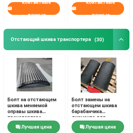
контактные
контактные
данные
данные
Отстающий шкива транспортера
(30)
Болт на отстающем
Болт замены на
шкива меняемой
отстающем шкива
оправы шкива
барабанчика
транспортера
диаманта для
запаздывая
ковшового
Лучшая цена
Лучшая цена
керамическом
элеватора питания