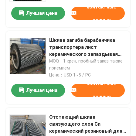
контактные
Лучшая цена
данные
Шкива загиба барабанчика
транспортера лист
керамического запаздывая
резиновый
MOQ：1 крен, пробный заказ также
приемлем
Цена：USD 1~5 / PC
контактные
Лучшая цена
Главная страница
данные
Продукция
Отстающий шкива
связующего слоя Cn
керамический резиновый для
Ролики