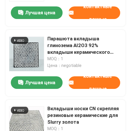
контактные
Лучшая цена
данные
Парашюта вкладыша
глинозема AI2O3 92%
вкладыши керамического
резиновые керамические для
MOQ：1
минирования
Цена：negotiable
контактные
Лучшая цена
данные
Главная страница
Вкладыши носки CN скрепляя
Продукция
резиновые керамические для
Slurry золота
Ролики
MOQ：1