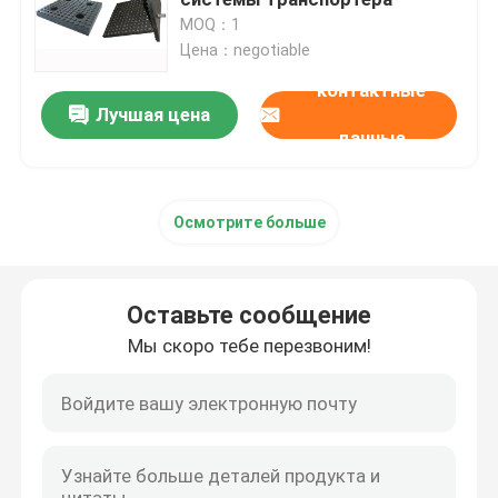
MOQ：1
Цена：negotiable
керамический отстающий шкива
контактные
Лучшая цена
Отстающий шкива транспортера
данные
Доска юбки транспортера
Осмотрите больше
двойная доска юбки уплотнения
Оставьте сообщение
Адвокатуры удара транспортера
Мы скоро тебе перезвоним!
кровать удара транспортера
лист полиуретана