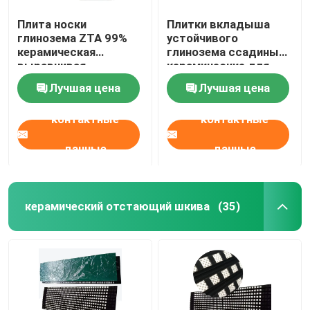
Плита носки
Плитки вкладыша
глинозема ZTA 99%
устойчивого
керамическая
глинозема ссадины
выравнивая
керамические для
подпертое стальное
минируя цемента
Лучшая цена
Лучшая цена
контактные
контактные
данные
данные
керамический отстающий шкива
(35)