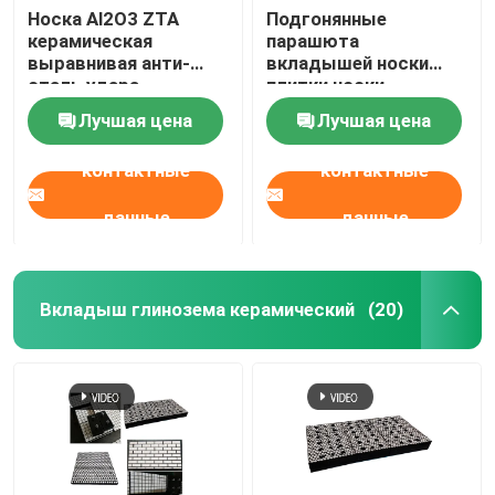
Носка Al2O3 ZTA
Подгонянные
керамическая
парашюта
выравнивая анти-
вкладышей носки
сталь удара
плитки носки
подперла резиновое
резинового
Лучшая цена
Лучшая цена
керамического
керамические
контактные
контактные
данные
данные
Вкладыш глинозема керамический
(20)