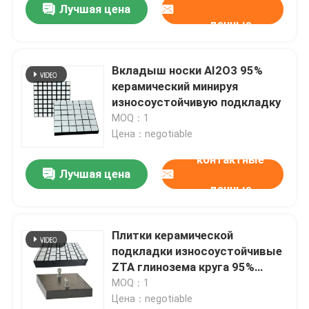
Лучшая цена
данные
Вкладыш носки AI2O3 95%
керамический минируя
износоустойчивую подкладку
MOQ：1
Цена：negotiable
контактные
Лучшая цена
данные
Плитки керамической
подкладки износоустойчивые
ZTA глинозема круга 95%
керамические
MOQ：1
Цена：negotiable