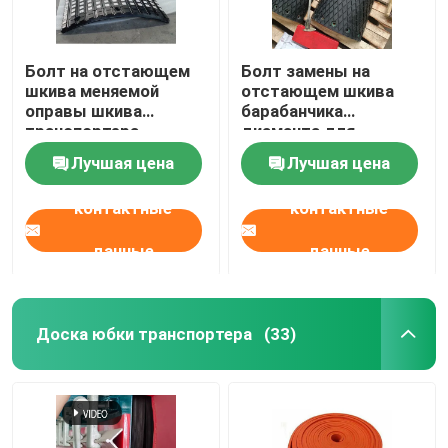
Болт на отстающем
Болт замены на
шкива меняемой
отстающем шкива
оправы шкива
барабанчика
транспортера
диаманта для
запаздывая
ковшового
Лучшая цена
Лучшая цена
керамическом
элеватора питания
резиновом
печи
контактные
контактные
данные
данные
Доска юбки транспортера
(33)