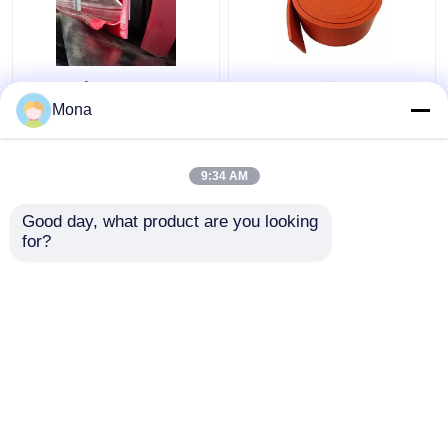
Пояс обходя
Природный каучук
герметизируя тип
Duro 40 обходя
Mona
обход уплотнения y
оранжевый красный
доски юбки
резиновый
транспортера
транспортер
9:34 AM
Лучшая цена
Лучшая цена
двойной уретана
Skirtboard
Good day, what product are you looking 
контактные
контактные
for?
данные
данные
Осмотрите больше
Главная страница
Карта сайта
контактные данные
Desktop Site
Карта сайта
Privacy Policy