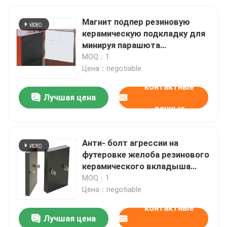
Магнит подпер резиновую
керамическую подкладку для
минируя парашюта
силосохранилища цемента
MOQ：1
Цена：negotiable
контактные
Лучшая цена
данные
Анти- болт агрессии на
футеровке желоба резинового
керамического вкладыша
керамической
MOQ：1
Цена：negotiable
контактные
Лучшая цена