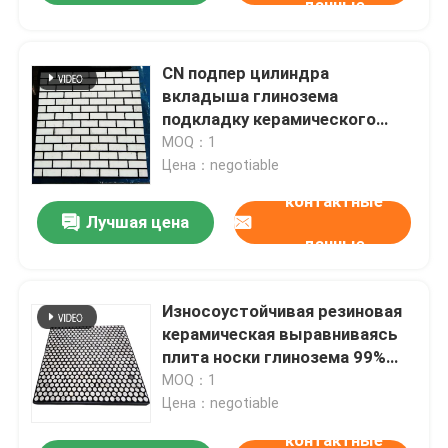
данные
CN подпер цилиндра
вкладыша глинозема
подкладку керамического
шестиугольную резиновую
MOQ：1
керамическую
Цена：negotiable
контактные
Лучшая цена
данные
Износоустойчивая резиновая
керамическая выравниваясь
плита носки глинозема 99%
керамическая
MOQ：1
Цена：negotiable
контактные