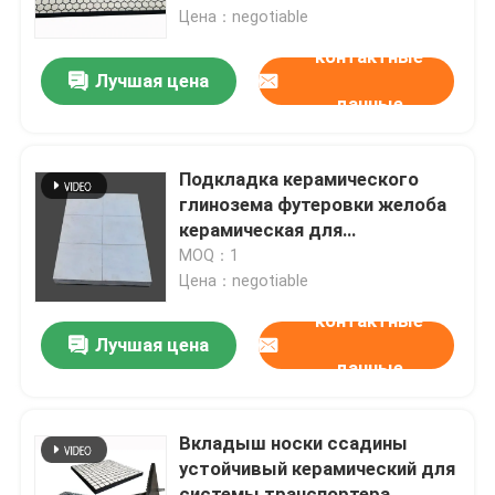
Цена：negotiable
контактные
О Компании
Лучшая цена
данные
Наша фабрика
Подкладка керамического
контроль качества
глинозема футеровки желоба
керамическая для
транспортера
MOQ：1
контактные данные
Цена：negotiable
контактные
Новости
Лучшая цена
данные
Керамический вкладыш носки
Вкладыш носки ссадины
устойчивый керамический для
Вкладыш глинозема керамический
системы транспортера