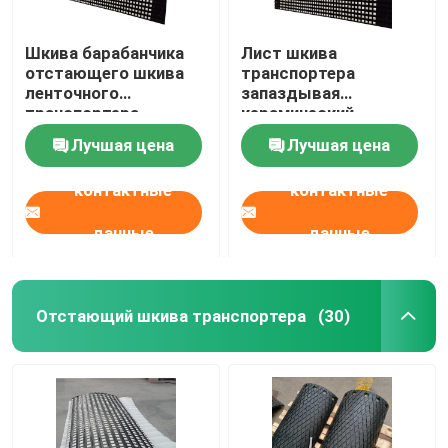
Шкива барабанчика
Лист шкива
отстающего шкива
транспортера
ленточного
запаздывая
транспортера
керамический
отстающий
резиновый покрывая
Лучшая цена
Лучшая цена
керамического
со связующим слоем
резиновый
Cn
контактные
контактные
данные
данные
Отстающий шкива транспортера
(30)