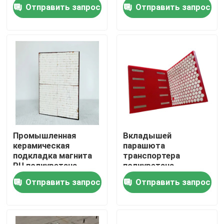
промышленный
минируя цемента
Отправить запрос
Отправить запрос
керамический
резиновый
О Компании
Наша фабрика
контроль качества
контактные данные
Промышленная
Вкладышей
керамическая
парашюта
Новости
подкладка магнита
транспортера
PU полиуретана
полиуретана
футеровки желоба
подкладка
Отправить запрос
Отправить запрос
подпертая
керамических
Керамический вкладыш носки
стальная подпертая
износоустойчивая
Вкладыш глинозема керамический