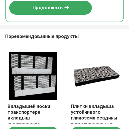
Продолжать
Порекомендованные продукты
Главная страница
Вкладышей носки
Плитки вкладыша
Продукция
транспортера
устойчивого
вкладыш
глинозема ссадины
керамических
керамические для
Ролики