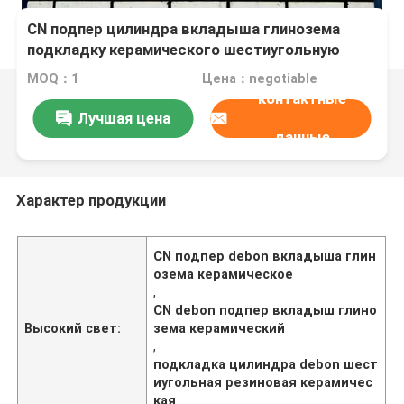
CN подпер цилиндра вкладыша глинозема
подкладку керамического шестиугольную
резиновую керамическую
MOQ：1
Цена：negotiable
контактные
Лучшая цена
данные
Характер продукции
CN подпер debon вкладыша глин
озема керамическое
,
CN debon подпер вкладыш глино
Высокий свет:
зема керамический
,
подкладка цилиндра debon шест
иугольная резиновая керамичес
кая