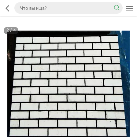
2
/
4