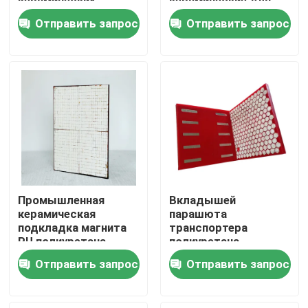
керамических
керамические для
промышленный
минируя цемента
Отправить запрос
Отправить запрос
керамический
О Компании
резиновый
Наша фабрика
контроль качества
контактные данные
Промышленная
Вкладышей
Новости
керамическая
парашюта
подкладка магнита
транспортера
PU полиуретана
полиуретана
футеровки желоба
подкладка
Керамический вкладыш носки
Отправить запрос
Отправить запрос
подпертая
керамических
стальная подпертая
износоустойчивая
Вкладыш глинозема керамический