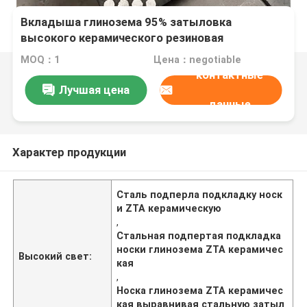
Вкладыша глинозема 95% затыловка
высокого керамического резиновая
керамическая выравниваясь стальная
MOQ：1
Цена：negotiable
контактные
Лучшая цена
данные
Характер продукции
Сталь подперла подкладку носк
и ZTA керамическую
,
Стальная подпертая подкладка
носки глинозема ZTA керамичес
Высокий свет:
кая
,
Носка глинозема ZTA керамичес
кая выравнивая стальную затыл