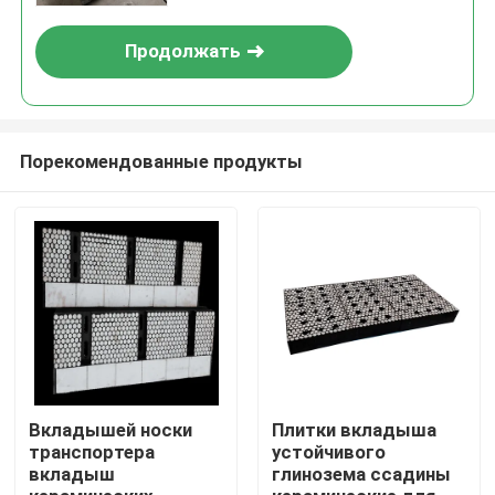
Продолжать
Порекомендованные продукты
Главная страница
Продукция
Вкладышей носки
Плитки вкладыша
транспортера
устойчивого
вкладыш
глинозема ссадины
Ролики