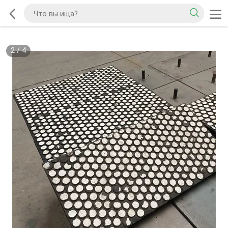
2
/
4