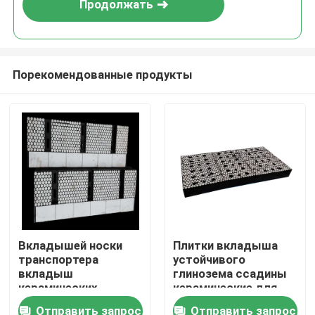
Продолжать
Порекомендованные продукты
Главная страница
Вкладышей носки
Плитки вкладыша
транспортера
устойчивого
Продукция
вкладыш
глинозема ссадины
керамических
керамические для
промышленный
минируя цемента
Отправить запрос
Отправить запрос
Ролики