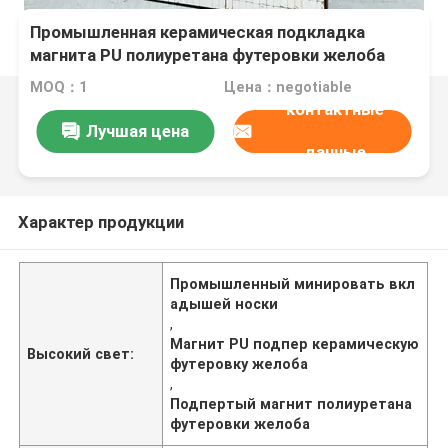
Промышленная керамическая подкладка
магнита PU полиуретана футеровки желоба
подпертая
MOQ：1
Цена：negotiable
контактные
Лучшая цена
данные
Характер продукции
Промышленный минировать вкл
адышей носки
,
Магнит PU подпер керамическую
Высокий свет:
футеровку желоба
,
Подпертый магнит полиуретана
футеровки желоба