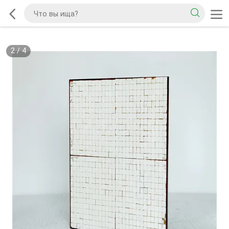
2
/
4