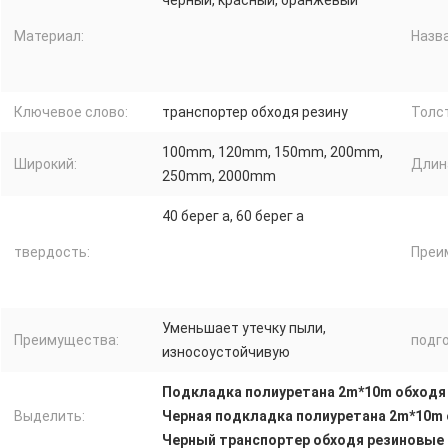
черный, красный, оранжевый
Материал:
Назва
Ключевое слово:
транспортер обходя резину
Толс
100mm, 120mm, 150mm, 200mm,
Широкий:
Длин
250mm, 2000mm
40 берег a, 60 берег a
твердость:
Преи
Уменьшает утечку пыли,
Преимущества:
подго
износоустойчивую
Подкладка полиуретана 2m*10m обходя
Выделить:
Черная подкладка полиуретана 2m*10m 
Черный транспортер обходя резиновые