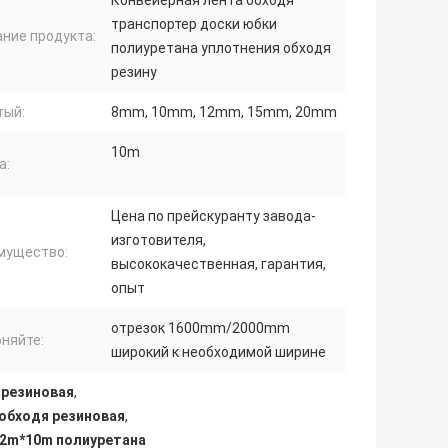
Конвейерная лента обходя
транспортер доски юбки
ние продукта:
полиуретана уплотнения обходя
резину
тый:
8mm, 10mm, 12mm, 15mm, 20mm
10m
а:
Цена по прейскуранту завода-
изготовителя,
мущество:
высококачественная, гарантия,
опыт
отрезок 1600mm/2000mm
няйте:
широкий к необходимой ширине
 резиновая
,
обходя резиновая
,
 2m*10m полиуретана