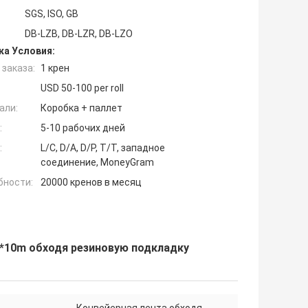
SGS, ISO, GB
DB-LZB, DB-LZR, DB-LZO
ка Условия:
заказа:
1 крен
USD 50-100 per roll
али:
Коробка + паллет
:
5-10 рабочих дней
:
L/C, D/A, D/P, T/T, западное
соединение, MoneyGram
бности:
20000 кренов в месяц
*10m обходя резиновую подкладку