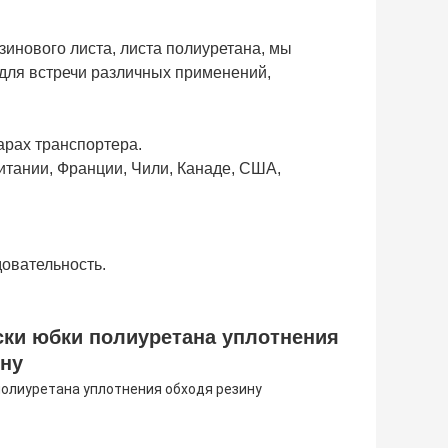
инового листа, листа полиуретана, мы
для встречи различных применений,
арах транспортера.
итании, Франции, Чили, Канаде, США,
довательность.
ски юбки полиуретана уплотнения
ину
полиуретана уплотнения обходя резину