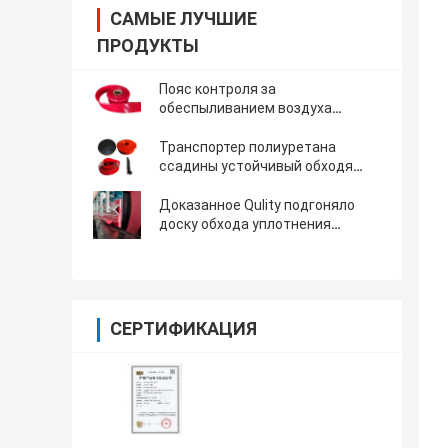
САМЫЕ ЛУЧШИЕ
ПРОДУКТЫ
Пояс контроля за
обеспыливанием воздуха
герметизируя обход уретана
доски обхода полиуретана
Транспортер полиуретана
транспортера Skirtboard поли
ссадины устойчивый обходя
герметизируя доску для
конвейерной ленты
Доказанное Qulity подгоняло
доску обхода уплотнения
полиуретана для герметизируя
стороны конвейерной ленты
СЕРТИФИКАЦИЯ