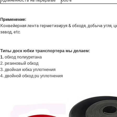
Удлиненность на перерыве
600%
Применение:
Конвейерная лента герметизируя & обходя, добыча угля, ц
завод, etc.
Типы доск юбки транспортера мы делаем:
1.
обход полиуретана
2. резиновый обход
3. двойная юбка уплотнения
4. двойной обход pu уплотнения