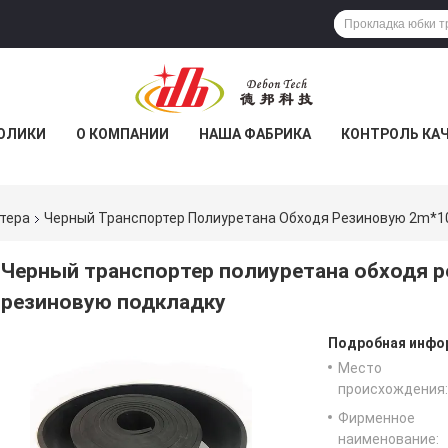
ОЛИКИ
О КОМПАНИИ
НАША ФАБРИКА
КОНТРОЛЬ КА
тера
Черный Транспортер Полиуретана Обходя Резиновую 2m*1
Черный транспортер полиуретана обходя 
резиновую подкладку
Подробная инфор
Место
происхождения:
Фирменное
наименование: