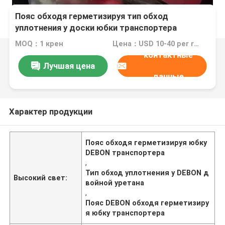
Пояс обходя герметизируя тип обход
уплотнения y доски юбки транспортера
двойной уретана
MOQ：1 крен
Цена：USD 10-40 per roll
контактные
Лучшая цена
данные
Характер продукции
Пояс обходя герметизируя юбку
DEBON транспортера
,
Тип обход уплотнения y DEBON д
Высокий свет:
войной уретана
,
Пояс DEBON обходя герметизиру
я юбку транспортера