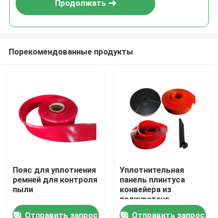
Продолжать
Порекомендованные продукты
Главная страница
Пояс для уплотнения
Уплотнительная
ремней для контроля
панель плинтуса
Продукция
пыли
конвейера из
полиуретана
Отправить запрос
Отправить запрос
Ролики