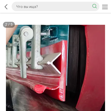
2
/
5